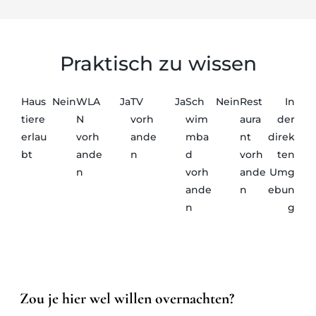
Praktisch zu wissen
Haus
Nein
WLA
Ja
TV
Ja
Sch
Nein
Rest
In
tiere
N
vorh
wim
aura
der
erlau
vorh
ande
mba
nt
direk
bt
ande
n
d
vorh
ten
n
vorh
ande
Umg
ande
n
ebun
n
g
Zou je hier wel willen overnachten?