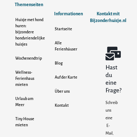
Themenseiten
Informationen
Kontakt mit
Huisje met hond
Bijzonderhuisje.nl
huren:
Startseite
bijzondere
hondvriendelijke
Alle
huisjes
Ferienhäuser
Wochenendtrip
Blog
Hast
Wellness-
du
Auf der Karte
Ferienhaus
eine
mieten
Frage?
Über uns
Urlaub am
Schreib
Meer
Kontakt
uns
eine
Tiny House
mieten
E-
Mail,