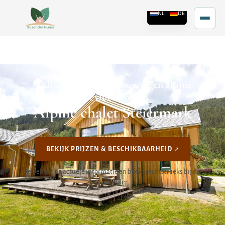
Wellness en bergen: jouw eigen alpine
toevluchtsoord
Alpine chalet Steiermark
BEKIJK PRIJZEN & BESCHIKBAARHEID
Je bekijkt de actuele informatie en boekt rechtstreeks bij de
aanbieder.