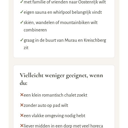
✓
met familie of vrienden naar Oostenrijk wilt
✓
eigen sauna en whirlpool belangrijk vindt
✓
skiën, wandelen of mountainbiken wilt
combineren
✓
graag in de buurt van Murau en Kreischberg
zit
Vielleicht weniger geeignet, wenn
du:
✕
een klein romantisch chalet zoekt
✕
zonder auto op pad wilt
✕
een vlakke omgeving nodig hebt
✕
liever midden in een dorp met veel horeca