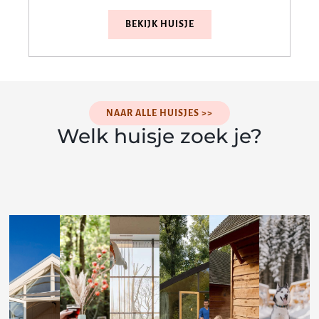
BEKIJK HUISJE
NAAR ALLE HUISJES >>
Welk huisje zoek je?
Met
In
Hottub
de
Voor
de
&
Aan
hon
groepen
natuur
wellness
Zwembad
zee
Met
Een
Genieten
De
Huisjes
De
je