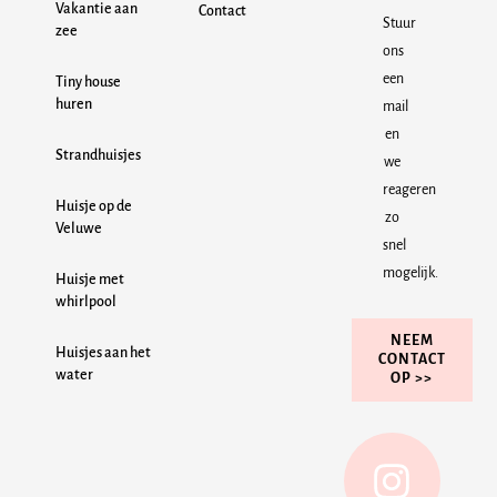
Vakantie aan
Contact
Stuur
zee
ons
een
Tiny house
huren
mail
en
Strandhuisjes
we
reageren
Huisje op de
zo
Veluwe
snel
mogelijk.
Huisje met
whirlpool
NEEM
Huisjes aan het
CONTACT
water
OP >>