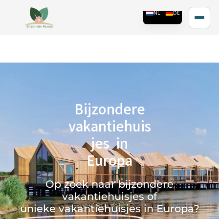
Bijzondere
vakantiehuis
jes in
Europa
Op zoek naar bijzondere
vakantiehuisjes of
unieke vakantiehuisjes
in Europa?