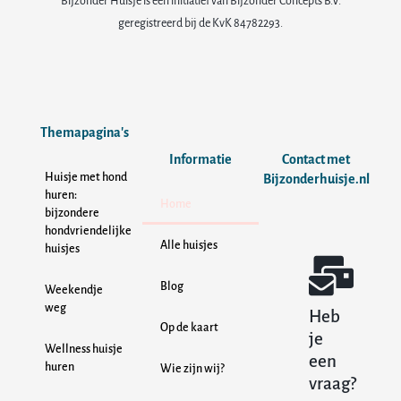
Bijzonder Huisje is een initiatief van Bijzonder Concepts B.V.
geregistreerd bij de KvK 84782293.
Themapagina's
Informatie
Contact met
Huisje met hond
Bijzonderhuisje.nl
huren:
Home
bijzondere
hondvriendelijke
Alle huisjes
huisjes
Blog
Weekendje
weg
Heb
Op de kaart
je
Wellness huisje
een
huren
Wie zijn wij?
vraag?