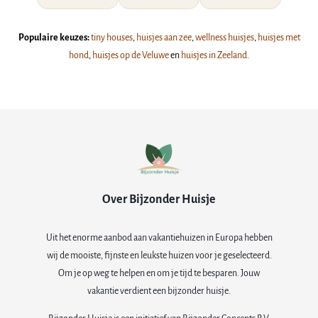
Populaire keuzes:
tiny houses
,
huisjes aan zee
,
wellness huisjes
,
huisjes met
hond
,
huisjes op de Veluwe
en
huisjes in Zeeland
.
Over Bijzonder Huisje
Uit het enorme aanbod aan vakantiehuizen in Europa hebben
wij de mooiste, fijnste en leukste huizen voor je geselecteerd.
Om je op weg te helpen en om je tijd te besparen. Jouw
vakantie verdient een bijzonder huisje.