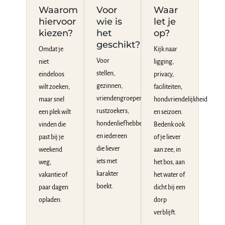
Waarom
Voor
Waar
hiervoor
wie is
let je
kiezen?
het
op?
geschikt?
Omdat je
Kijk naar
Voor
niet
ligging,
stellen,
eindeloos
privacy,
gezinnen,
wilt zoeken,
faciliteiten,
vriendengroepen,
maar snel
hondvriendelijkheid
rustzoekers,
een plek wilt
en seizoen.
hondenliefhebbers
vinden die
Bedenk ook
en iedereen
past bij je
of je liever
die liever
weekend
aan zee, in
iets met
weg,
het bos, aan
karakter
vakantie of
het water of
boekt.
paar dagen
dicht bij een
opladen.
dorp
verblijft.