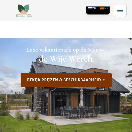
Luxe vakantiepark op de Veluwe
de Wije Werelt
BEKIJK PRIJZEN & BESCHIKBAARHEID
Je bekijkt de actuele informatie en boekt rechtstreeks bij de
aanbieder.