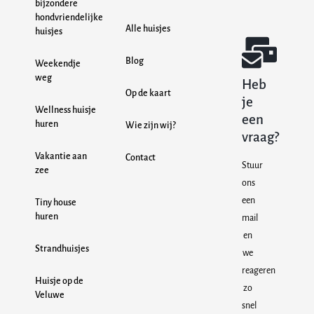
bijzondere
hondvriendelijke
Alle huisjes
huisjes
Blog
Weekendje
weg
Heb
Op de kaart
je
Wellness huisje
een
huren
Wie zijn wij?
vraag?
Vakantie aan
Contact
Stuur
zee
ons
een
Tiny house
huren
mail
en
Strandhuisjes
we
reageren
Huisje op de
zo
Veluwe
snel