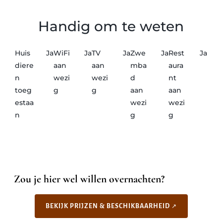
Handig om te weten
Huis
Ja
WiFi
Ja
TV
Ja
Zwe
Ja
Rest
Ja
diere
aan
aan
mba
aura
n
wezi
wezi
d
nt
toeg
g
g
aan
aan
estaa
wezi
wezi
n
g
g
Zou je hier wel willen overnachten?
BEKIJK PRIJZEN & BESCHIKBAARHEID