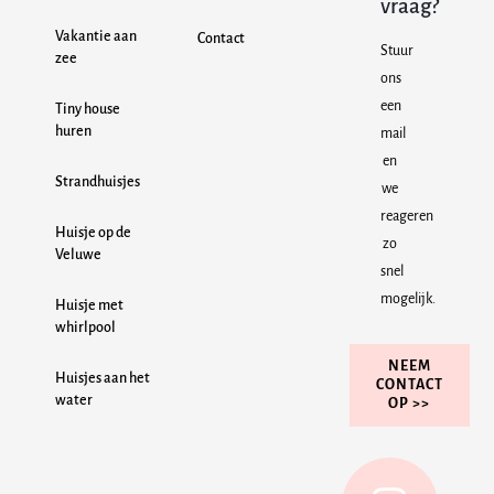
vraag?
Vakantie aan
Contact
Stuur
zee
ons
een
Tiny house
huren
mail
en
Strandhuisjes
we
reageren
Huisje op de
zo
Veluwe
snel
mogelijk.
Huisje met
whirlpool
NEEM
Huisjes aan het
CONTACT
water
OP >>