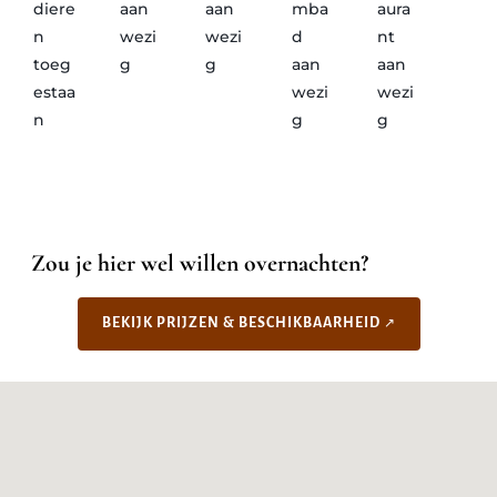
diere
aan
aan
mba
aura
n
wezi
wezi
d
nt
toeg
g
g
aan
aan
estaa
wezi
wezi
n
g
g
Zou je hier wel willen overnachten?
BEKIJK PRIJZEN & BESCHIKBAARHEID