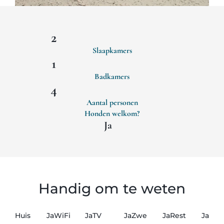
2
Slaapkamers
1
Badkamers
4
Aantal personen
Honden welkom?
Ja
Handig om te weten
Huis
Ja
WiFi
Ja
TV
Ja
Zwe
Ja
Rest
Ja