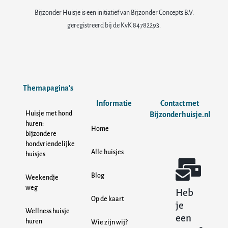
Bijzonder Huisje is een initiatief van Bijzonder Concepts B.V.
geregistreerd bij de KvK 84782293.
Themapagina's
Informatie
Contact met
Huisje met hond
Bijzonderhuisje.nl
huren:
Home
bijzondere
hondvriendelijke
Alle huisjes
huisjes
Blog
Weekendje
weg
Heb
Op de kaart
je
Wellness huisje
een
huren
Wie zijn wij?