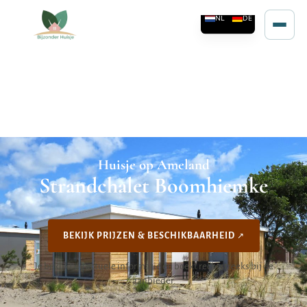
Huisje op Ameland
Strandchalet Boomhiemke
BEKIJK PRIJZEN & BESCHIKBAARHEID
Je bekijkt de actuele informatie en boekt rechtstreeks bij de
aanbieder.