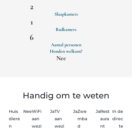
2
Slaapkamers
1
Badkamers
6
Aantal personen
Honden welkom?
Nee
Handig om te weten
Huis
Nee
WiFi
Ja
TV
Ja
Zwe
Ja
Rest
In de
diere
aan
aan
mba
aura
direc
n
wezi
wezi
d
nt
te