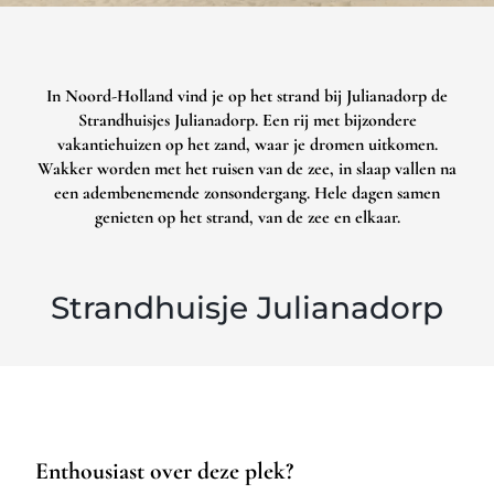
In Noord-Holland vind je op het strand bij Julianadorp de
Strandhuisjes Julianadorp. Een rij met bijzondere
vakantiehuizen op het zand, waar je dromen uitkomen.
Wakker worden met het ruisen van de zee, in slaap vallen na
een adembenemende zonsondergang. Hele dagen samen
genieten op het strand, van de zee en elkaar.
Strandhuisje Julianadorp
Enthousiast over deze plek?