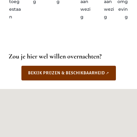
toeg
g
g
aan
aan
omg
estaa
wezi
wezi
evin
n
g
g
g
Zou je hier wel willen overnachten?
BEKIJK PRIJZEN & BESCHIKBAARHEID