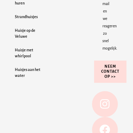
huren
mail
en
Strandhuisjes
we
reageren
Huisje op de
zo
Veluwe
snel
mogelijk.
Huisje met
whirlpool
NEEM
Huisjes aan het
CONTACT
water
OP >>