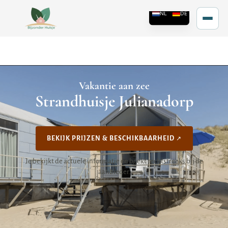
Vakantie aan zee
Strandhuisje Julianadorp
BEKIJK PRIJZEN & BESCHIKBAARHEID
Je bekijkt de actuele informatie en boekt rechtstreeks bij de
aanbieder.