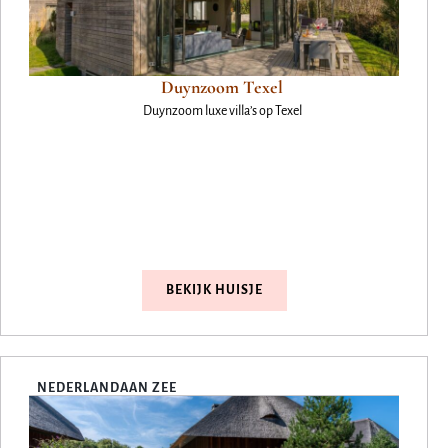
Duynzoom Texel
Duynzoom luxe villa’s op Texel
BEKIJK HUISJE
NEDERLAND
AAN ZEE