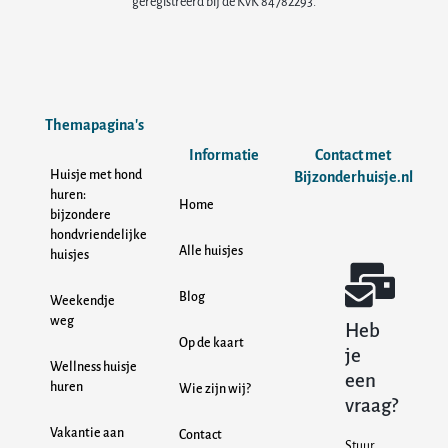
geregistreerd bij de KvK 84782293.
Themapagina's
Informatie
Contact met
Huisje met hond
Bijzonderhuisje.nl
huren:
Home
bijzondere
hondvriendelijke
Alle huisjes
huisjes
Blog
Weekendje
weg
Heb
Op de kaart
je
Wellness huisje
een
huren
Wie zijn wij?
vraag?
Vakantie aan
Contact
Stuur