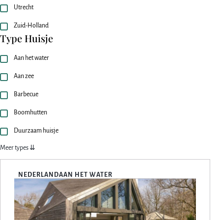
Utrecht
Zuid-Holland
Type Huisje
Aan het water
Aan zee
Barbecue
Boomhutten
Duurzaam huisje
Meer types ⇊
NEDERLAND
AAN HET WATER