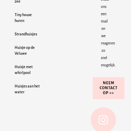
zee
ons
een
Tiny house
huren
mail
en
Strandhuisjes
we
reageren
Huisje op de
zo
Veluwe
snel
mogelijk.
Huisje met
whirlpool
NEEM
Huisjes aan het
CONTACT
water
OP >>