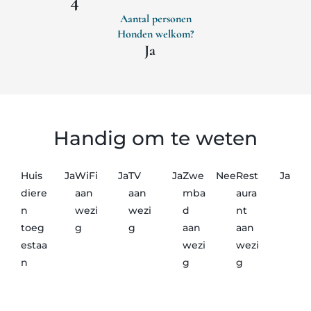
4
Aantal personen
Honden welkom?
Ja
Handig om te weten
Huis
Ja
WiFi
Ja
TV
Ja
Zwe
Nee
Rest
Ja
diere
aan
aan
mba
aura
n
wezi
wezi
d
nt
toeg
g
g
aan
aan
estaa
wezi
wezi
n
g
g