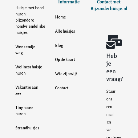
Informatie
Contact met
Huisje met hond
Bijzonderhuisje.nl
huren:
Home
bijzondere
hondvriendelijke
Alle huisjes
huisjes
Blog
Weekendje
weg
Heb
Op de kaart
je
Wellness huisje
een
huren
Wie zijn wij?
vraag?
Vakantie aan
Contact
Stuur
zee
ons
een
Tiny house
huren
mail
en
Strandhuisjes
we
reageren