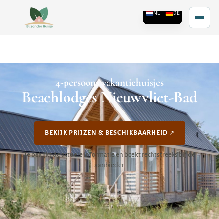
4-persoons vakantiehuisjes
Beachlodges Nieuwvliet-Bad
BEKIJK PRIJZEN & BESCHIKBAARHEID
Je bekijkt de actuele informatie en boekt rechtstreeks bij de
aanbieder.