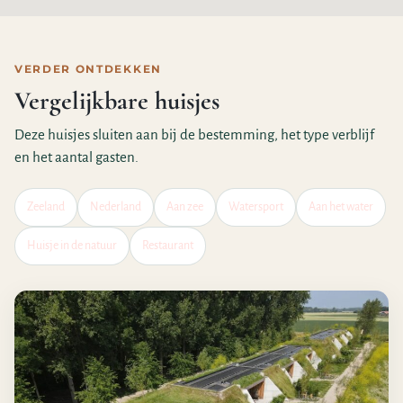
VERDER ONTDEKKEN
Vergelijkbare huisjes
Deze huisjes sluiten aan bij de bestemming, het type verblijf
en het aantal gasten.
Zeeland
Nederland
Aan zee
Watersport
Aan het water
Huisje in de natuur
Restaurant