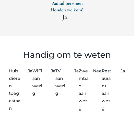
Aantal personen
Honden welkom?
Ja
Handig om te weten
Huis
Ja
WiFi
Ja
TV
Ja
Zwe
Nee
Rest
Ja
diere
aan
aan
mba
aura
n
wezi
wezi
d
nt
toeg
g
g
aan
aan
estaa
wezi
wezi
n
g
g