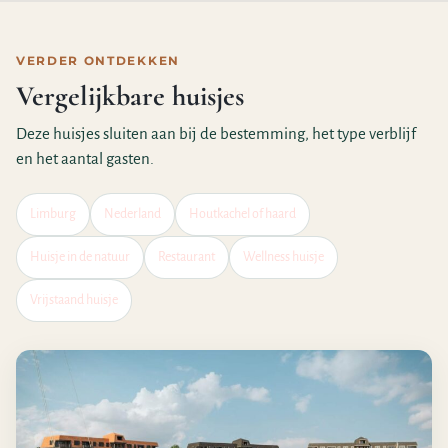
VERDER ONTDEKKEN
Vergelijkbare huisjes
Deze huisjes sluiten aan bij de bestemming, het type verblijf
en het aantal gasten.
Limburg
Nederland
Houtkachel of haard
Huisje in de natuur
Restaurant
Wellness huisje
Vrijstaand huisje