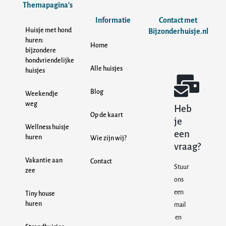
Themapagina's
Informatie
Contact met
Huisje met hond
Bijzonderhuisje.nl
huren:
Home
bijzondere
hondvriendelijke
Alle huisjes
huisjes
Blog
Weekendje
weg
Heb
Op de kaart
je
Wellness huisje
een
huren
Wie zijn wij?
vraag?
Vakantie aan
Contact
Stuur
zee
ons
een
Tiny house
huren
mail
en