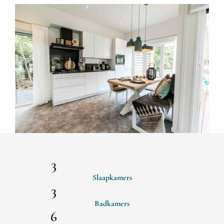
3
Slaapkamers
3
Badkamers
6