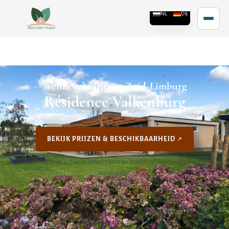
Wellness huisjes in Zuid-Limburg
Résidence Valkenburg
BEKIJK PRIJZEN & BESCHIKBAARHEID
Je bekijkt de actuele informatie en boekt rechtstreeks bij de
aanbieder.