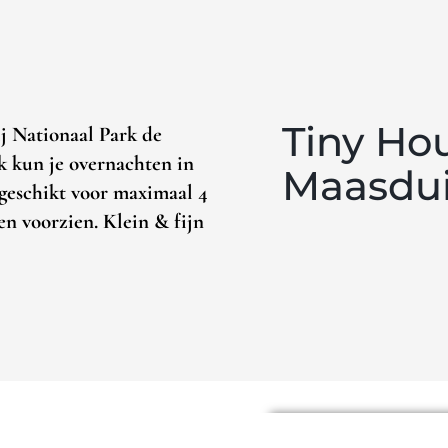
Tiny Ho
j Nationaal Park de
 kun je overnachten in
Maasdu
 geschikt voor maximaal 4
en voorzien. Klein & fijn