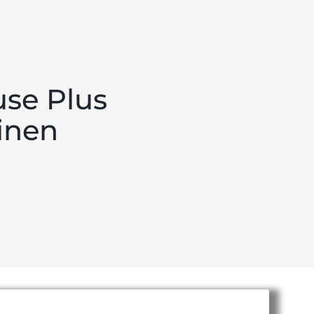
use Plus
inen